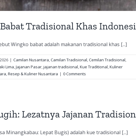
Babat Tradisional Khas Indones
ebut Wingko babat adalah makanan tradisional khas [...]
 2026
|
Camilan Nusantara
,
Camilan Tradisional
,
Cemilan Tradisional
,
aki Lima
,
Jajanan Pasar
,
jajanan tradisional
,
Kue Traditional
,
Kuliner
ara
,
Resep & Kuliner Nusantara
|
0 Comments
gih: Lezatnya Jajanan Tradisio
a Minangkabau: Lepat Bugis) adalah kue tradisional [...]