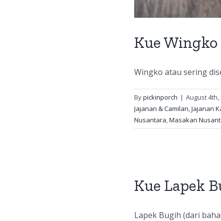
Kue Wingko 
Wingko atau sering dis
By
pickinporch
|
August 4th,
Jajanan & Camilan
,
Jajanan K
Nusantara
,
Masakan Nusant
radisional Minang
Tradisional
Makanan Indonesia
Kue Lapek Bu
Lapek Bugih (dari bahas