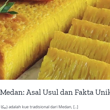
Medan: Asal Usul dan Fakta Uni
Bika Ambon (Jawi: بيكا امبون) adalah kue tradisional dari Medan, [...]