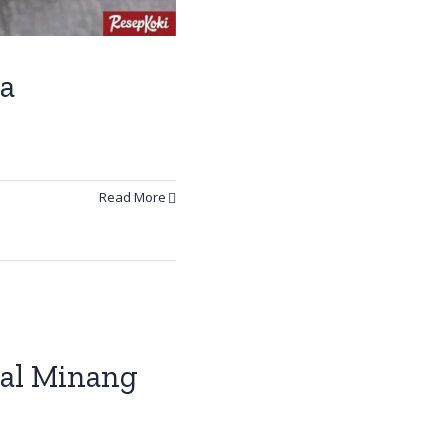
ia
Read More
nal Minang