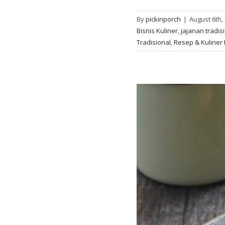
By
pickinporch
|
August 6th,
Bisnis Kuliner
,
jajanan tradis
Tradisional
,
Resep & Kuliner