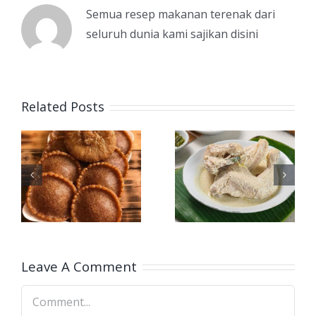
Semua resep makanan terenak dari
seluruh dunia kami sajikan disini
Related Posts
Keunikan
Sejarah
n
Ayam Pop
Rawon
r
Khas
Ponorogo
-
Minang
Kuliner
dan Ciri
Legendari
Khasnya
Leave A Comment
Comment