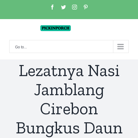
Skip
facebook
twitter
instagram
pinterest
to
content
Go to...
Lezatnya Nasi
Jamblang
Cirebon
Bungkus Daun