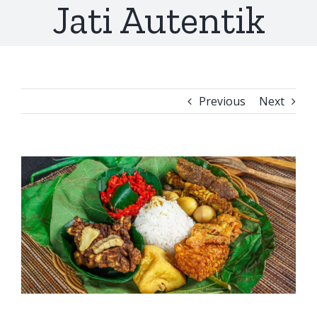
Jati Autentik
Previous
Next
View
Larger
Image