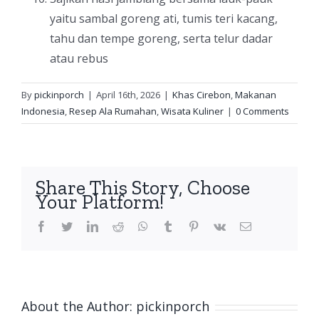
yaitu sambal goreng ati, tumis teri kacang,
tahu dan tempe goreng, serta telur dadar
atau rebus
By
pickinporch
|
April 16th, 2026
|
Khas Cirebon
,
Makanan
Indonesia
,
Resep Ala Rumahan
,
Wisata Kuliner
|
0 Comments
Share This Story, Choose
Your Platform!
facebook
twitter
linkedin
reddit
whatsapp
tumblr
pinterest
vk
Email
About the Author:
pickinporch