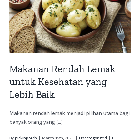
Makanan Rendah Lemak
untuk Kesehatan yang
Lebih Baik
Makanan rendah lemak menjadi pilihan utama bagi
banyak orang yang [...]
By
pickinporch
|
March 15th, 2025
|
Uncategorized
|
0