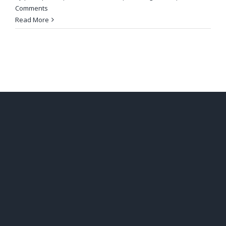
Comments
Read More