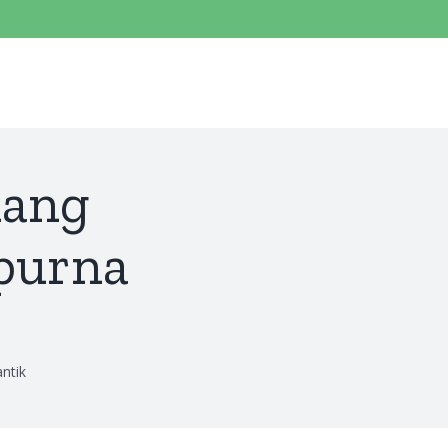
for:
kang
purna
ntik