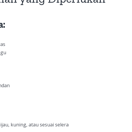
a:
ras
igu
ndan
jau, kuning, atau sesuai selera