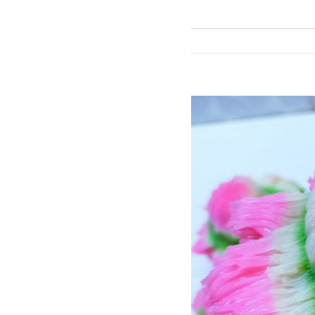
View
Larger
Image