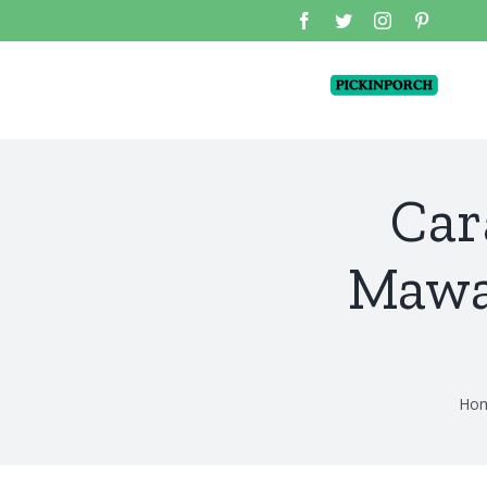
Skip
facebook
twitter
instagram
pinterest
to
content
Car
Mawa
Ho