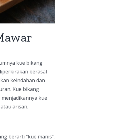
 Mawar
umumnya kue bikang
iperkirakan berasal
gkan keindahan dan
uran. Kue bikang
g menjadikannya kue
atau arisan.
ng berarti “kue manis”.