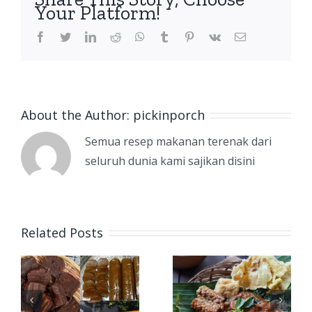
Your Platform!
facebook
twitter
linkedin
reddit
whatsapp
tumblr
pinterest
vk
Email
About the Author:
pickinporch
Semua resep makanan terenak dari
seluruh dunia kami sajikan disini
Related Posts
l
Asal Usul
Sejarah
Pecel
Rawon
Makanan