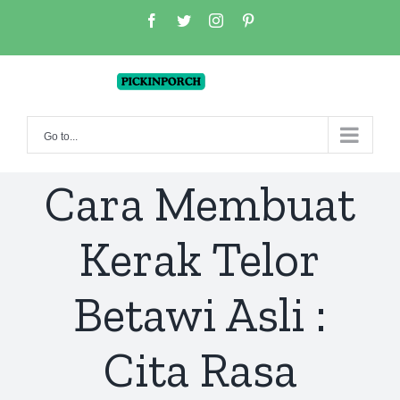
Skip
facebook
twitter
instagram
pinterest
to
content
Go to...
Cara Membuat
Kerak Telor
Betawi Asli :
Cita Rasa