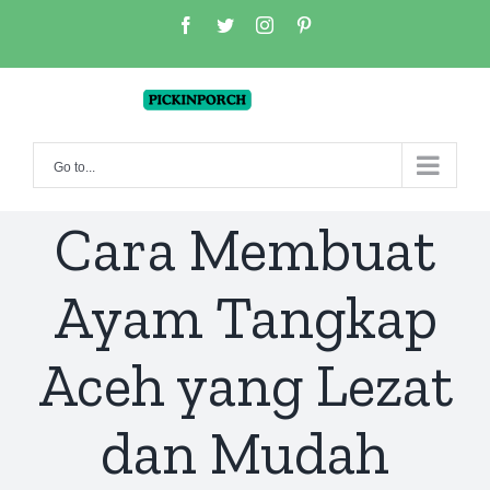
Skip
facebook
twitter
instagram
pinterest
to
content
Go to...
Cara Membuat
Ayam Tangkap
Aceh yang Lezat
dan Mudah