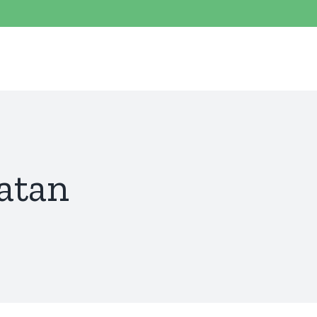
for:
atan