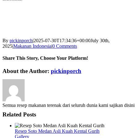
By
pickinporch
|
2025-07-30T17:34:36+00:00
July 30th,
2025
|
Makanan Indonesia
|
0 Comments
Share This Story, Choose Your Platform!
facebook
twitter
linkedin
reddit
whatsapp
tumblr
pinterest
vk
Email
About the Author:
pickinporch
Semua resep makanan terenak dari seluruh dunia kami sajikan disini
Related Posts
Resep Soto Medan Asli Kuah Kental Gurih
Gallery