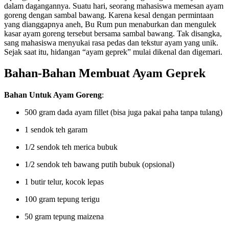
dalam dagangannya. Suatu hari, seorang mahasiswa memesan ayam
goreng dengan sambal bawang. Karena kesal dengan permintaan
yang dianggapnya aneh, Bu Rum pun menaburkan dan mengulek
kasar ayam goreng tersebut bersama sambal bawang. Tak disangka,
sang mahasiswa menyukai rasa pedas dan tekstur ayam yang unik.
Sejak saat itu, hidangan “ayam geprek” mulai dikenal dan digemari.
Bahan-Bahan Membuat Ayam Geprek
Bahan Untuk Ayam Goreng
:
500 gram dada ayam fillet (bisa juga pakai paha tanpa tulang)
1 sendok teh garam
1/2 sendok teh merica bubuk
1/2 sendok teh bawang putih bubuk (opsional)
1 butir telur, kocok lepas
100 gram tepung terigu
50 gram tepung maizena