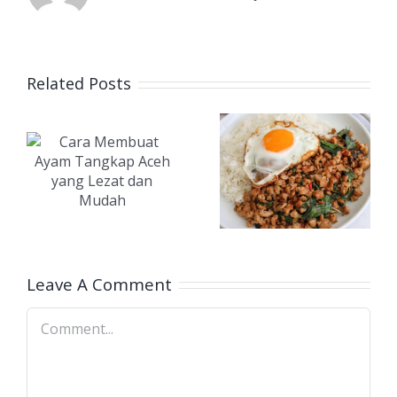
Resep
Related Posts
Prakapao
t
(Phad Kra
Pao):
Tumisan
g
Pedas
n
Khas
Leave A Comment
Thailand
Comment