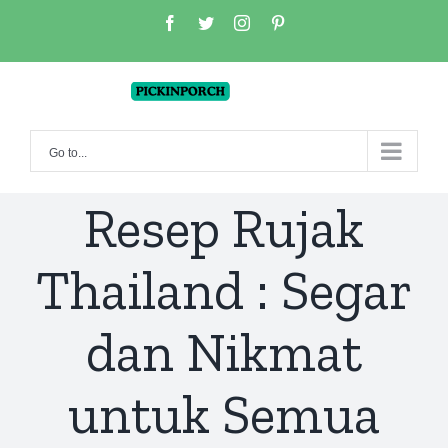
Skip
facebook
twitter
instagram
pinterest
to
content
Go to...
Resep Rujak
Thailand : Segar
dan Nikmat
untuk Semua