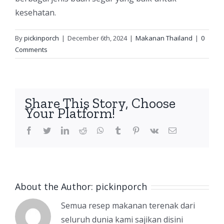
kesehatan.
By
pickinporch
|
December 6th, 2024
|
Makanan Thailand
|
0
Comments
Share This Story, Choose
Your Platform!
facebook
twitter
linkedin
reddit
whatsapp
tumblr
pinterest
vk
Email
About the Author:
pickinporch
Semua resep makanan terenak dari
seluruh dunia kami sajikan disini