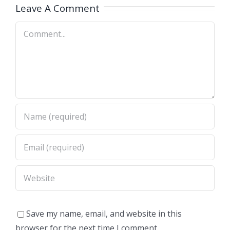
Minang
Leave A Comment
Ikan
Comment
Save my name, email, and website in this
browser for the next time I comment.