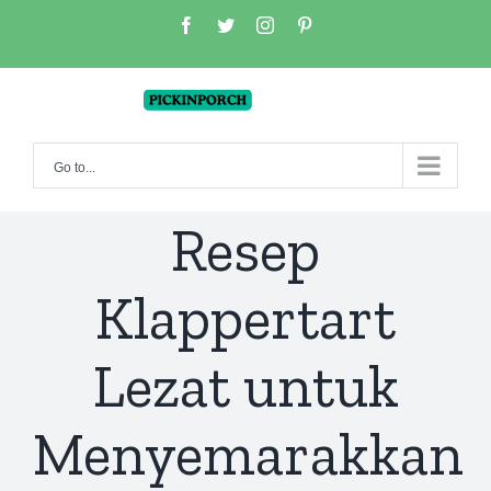
Skip
facebook
twitter
instagram
pinterest
to
content
Go to...
Resep
Klappertart
Lezat untuk
Menyemarakkan