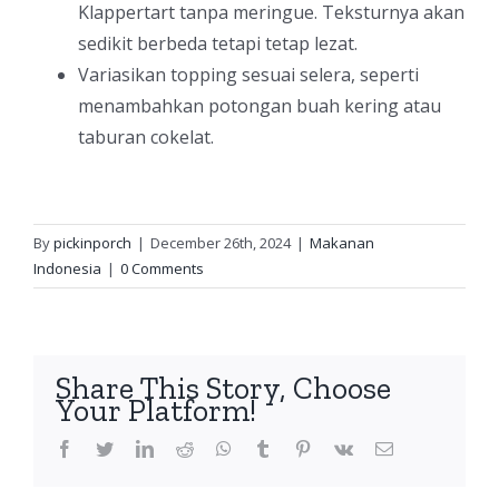
Klappertart tanpa meringue. Teksturnya akan
sedikit berbeda tetapi tetap lezat.
Variasikan topping sesuai selera, seperti
menambahkan potongan buah kering atau
taburan cokelat.
By
pickinporch
|
December 26th, 2024
|
Makanan
Indonesia
|
0 Comments
Share This Story, Choose
Your Platform!
facebook
twitter
linkedin
reddit
whatsapp
tumblr
pinterest
vk
Email