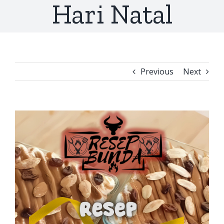
Hari Natal
Previous
Next
View
Larger
Image