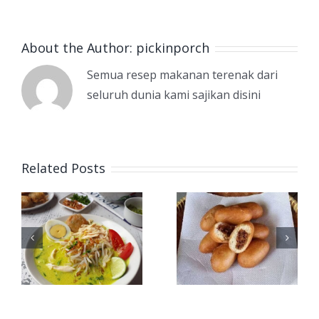
About the Author:
pickinporch
Semua resep makanan terenak dari
seluruh dunia kami sajikan disini
Related Posts
Kelezatan
Kue Lapek
o
Luti
Bugih:
Gendang
Lezatnya
h
Anambas,
Jajanan
Roti
Tradisiona
Goreng Isi