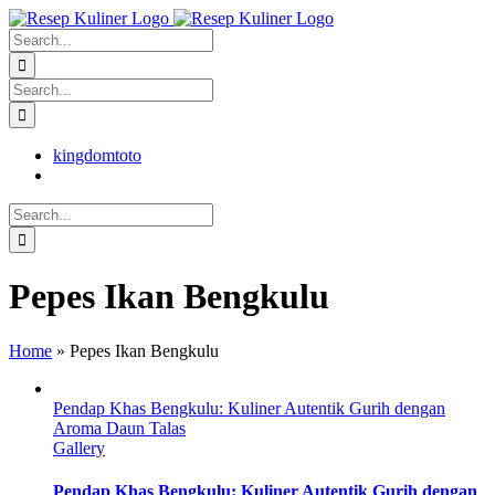
Skip
facebook
twitter
instagram
pinterest
to
Search
content
for:
Search
for:
kingdomtoto
Search
for:
Pepes Ikan Bengkulu
Home
»
Pepes Ikan Bengkulu
Pendap Khas Bengkulu: Kuliner Autentik Gurih dengan
Aroma Daun Talas
Gallery
Pendap Khas Bengkulu: Kuliner Autentik Gurih dengan