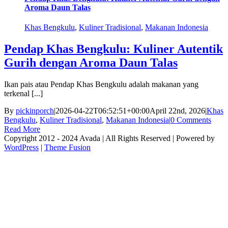
Aroma Daun Talas
Khas Bengkulu
,
Kuliner Tradisional
,
Makanan Indonesia
Pendap Khas Bengkulu: Kuliner Autentik
Gurih dengan Aroma Daun Talas
Ikan pais atau Pendap Khas Bengkulu adalah makanan yang
terkenal [...]
By
pickinporch
|
2026-04-22T06:52:51+00:00
April 22nd, 2026
|
Khas
Bengkulu
,
Kuliner Tradisional
,
Makanan Indonesia
|
0 Comments
Read More
Copyright 2012 - 2024 Avada | All Rights Reserved | Powered by
WordPress
|
Theme Fusion
facebook
twitter
instagram
pinterest