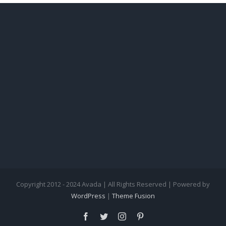
Copyright 2012 - 2024 Avada | All Rights Reserved | Powered by
WordPress
|
Theme Fusion
facebook
twitter
instagram
pinterest