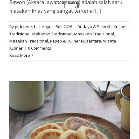
Rawon (Aksara Jawa:ꦫꦮꦺꦴꦤ꧀) adalah salah satu
masakan khas yang sangat terkenal [...]
By
pickinporch
|
August 5th, 2026
|
Budaya & Sejarah
,
Kuliner
Tradisional
,
Makanan Tradisional
,
Masakan Tradisional
,
Masakan Tradsional
,
Resep & Kuliner Nusantara
,
Wisata
Kuliner
|
0 Comments
Read More