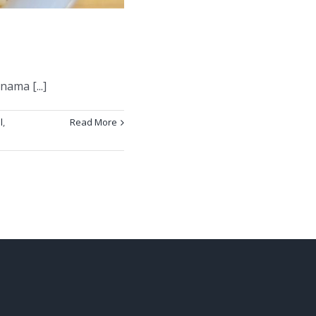
ama [...]
l
,
Read More