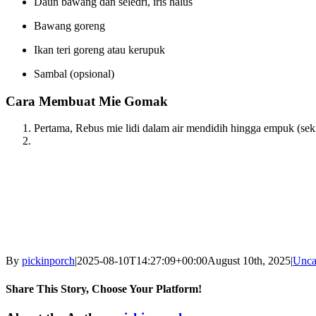
Daun bawang dan seledri, iris halus
Bawang goreng
Ikan teri goreng atau kerupuk
Sambal (opsional)
Cara Membuat Mie Gomak
Pertama, Rebus mie lidi dalam air mendidih hingga empuk (sekita
By
pickinporch
|
2025-08-10T14:27:09+00:00
August 10th, 2025
|
Unca
Share This Story, Choose Your Platform!
facebook
twitter
linkedin
reddit
whatsapp
tumblr
pinterest
vk
Email