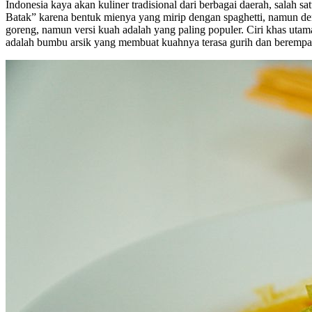
Indonesia kaya akan kuliner tradisional dari berbagai daerah, salah
Batak” karena bentuk mienya yang mirip dengan spaghetti, namun den
goreng, namun versi kuah adalah yang paling populer. Ciri khas ut
adalah bumbu arsik yang membuat kuahnya terasa gurih dan berempa