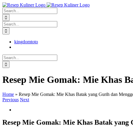
Skip
facebook
twitter
instagram
pinterest
to
Search
content
for:
Search
for:
kingdomtoto
Search
for:
Resep Mie Gomak: Mie Khas Ba
Home
»
Resep Mie Gomak: Mie Khas Batak yang Gurih dan Menggo
Previous
Next
View
Larger
Image
Resep Mie Gomak: Mie Khas Batak yang 