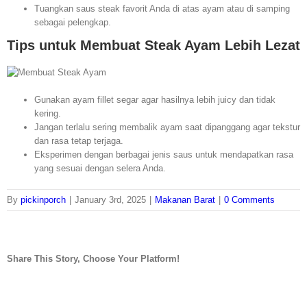
Tuangkan saus steak favorit Anda di atas ayam atau di samping
sebagai pelengkap.
Tips untuk Membuat Steak Ayam Lebih Lezat
Gunakan ayam fillet segar agar hasilnya lebih juicy dan tidak
kering.
Jangan terlalu sering membalik ayam saat dipanggang agar tekstur
dan rasa tetap terjaga.
Eksperimen dengan berbagai jenis saus untuk mendapatkan rasa
yang sesuai dengan selera Anda.
By
pickinporch
|
January 3rd, 2025
|
Makanan Barat
|
0 Comments
Share This Story, Choose Your Platform!
facebook
twitter
linkedin
reddit
whatsapp
tumblr
pinterest
vk
Email