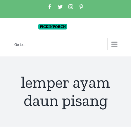
Skip
facebook
twitter
instagram
pinterest
to
content
Go to...
lemper ayam
daun pisang