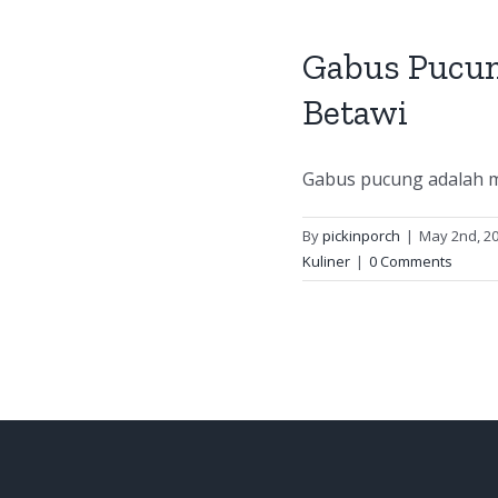
Gabus Pucun
Betawi
Gabus pucung adalah m
By
pickinporch
|
May 2nd, 2
Kuliner
|
0 Comments