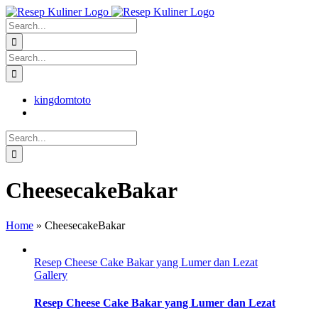
Skip
facebook
twitter
instagram
pinterest
to
Search
content
for:
Search
for:
kingdomtoto
Search
for:
CheesecakeBakar
Home
»
CheesecakeBakar
Resep Cheese Cake Bakar yang Lumer dan Lezat
Gallery
Resep Cheese Cake Bakar yang Lumer dan Lezat