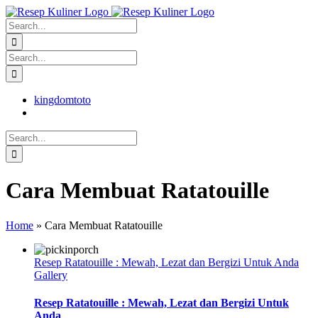
Skip
facebook
twitter
instagram
pinterest
to
Search
content
for:
Search
for:
kingdomtoto
Search
for:
Cara Membuat Ratatouille
Home
»
Cara Membuat Ratatouille
Resep Ratatouille : Mewah, Lezat dan Bergizi Untuk Anda
Gallery
Resep Ratatouille : Mewah, Lezat dan Bergizi Untuk
Anda