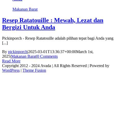
Makanan Barat
Resep Ratatouille : Mewah, Lezat dan
Bergizi Untuk Anda
Pickinporch - Resep Ratatouille adalah pilihan tepat bagi Anda yang
[...]
By
pickinporch
|
2025-03-01T13:36:37+00:00
March 1st,
2025
|
Makanan Barat
|
0 Comments
Read More
Copyright 2012 - 2024 Avada | All Rights Reserved | Powered by
WordPress
|
Theme Fusion
facebook
twitter
instagram
pinterest