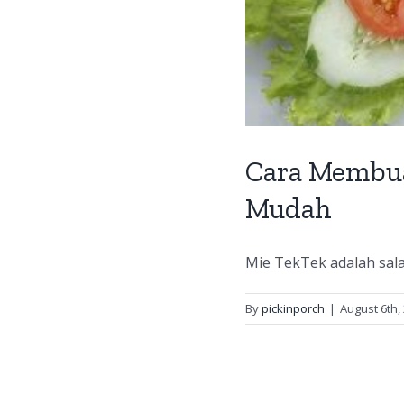
Cara Membua
Mudah
Mie TekTek adalah sala
By
pickinporch
|
August 6th,