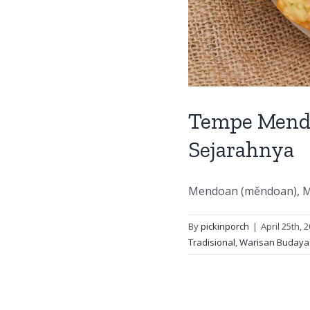
Tempe Mendo
Sejarahnya
Mendoan (měndoan), Me
By
pickinporch
|
April 25th, 
Tradisional
,
Warisan Budaya