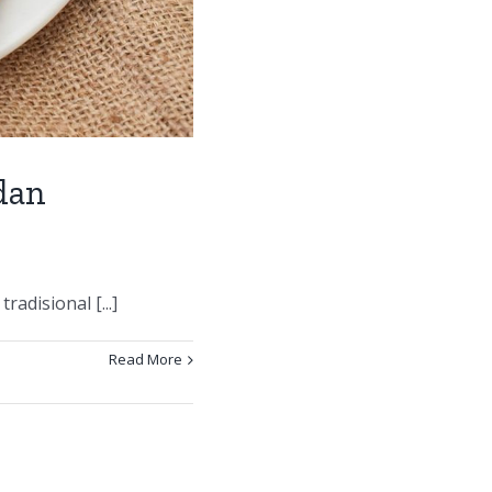
dan
isional [...]
Read More