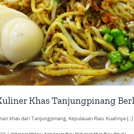
 Kuliner Khas Tanjungpinang Ber
nan khas dari Tanjungpinang, Kepulauan Riau. Kuahnya [...]
2026
|
Hidangan Melayu
,
Kepulauan Riau
,
Makanan Khas Riau
,
Wisata