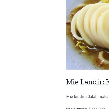
pinang Berkuah
Wisata Kuliner
Mie Lendir:
Mie lendir adalah maka
By
pickinporch
|
April 30th, 